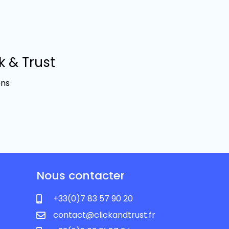
k & Trust
ons
Nous contacter
+33(0)7 83 57 90 20
contact@clickandtrust.fr