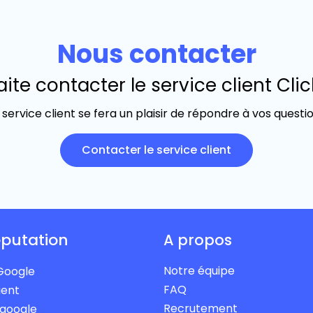
Nous contacter
ite contacter le service client Clic
 service client se fera un plaisir de répondre à vos questi
Contacter le service client
putation
A propos
Notre équipe
Google
FAQ
ient
Recrutement
 google